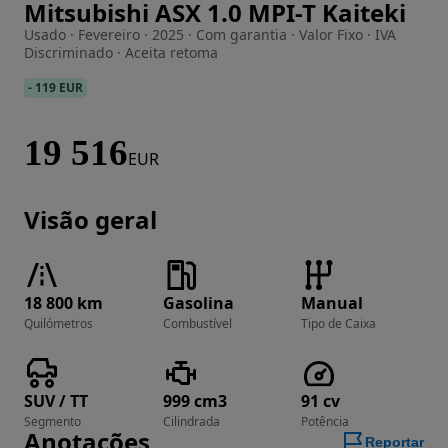
Mitsubishi ASX 1.0 MPI-T Kaiteki
Imagem 1 de 16
Usado · Fevereiro · 2025 · Com garantia · Valor Fixo · IVA
Discriminado · Aceita retoma
-
119 EUR
19 516
EUR
Visão geral
18 800 km
Gasolina
Manual
Quilómetros
Combustível
Tipo de Caixa
SUV / TT
999 cm3
91 cv
Segmento
Cilindrada
Potência
Anotações
Reportar