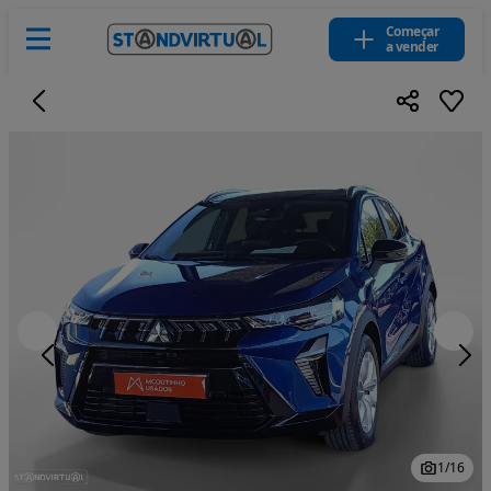
Começar
a vender
1
/
16