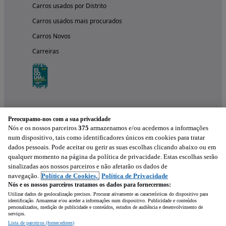
Carros usados por Distrito
Carros usados mais procurados
Carros Novos
Carreiras
Preocupamo-nos com a sua privacidade
Nós e os nossos parceiros
375
armazenamos e/ou acedemos a informações
num dispositivo, tais como identificadores únicos em cookies para tratar
dados pessoais. Pode aceitar ou gerir as suas escolhas clicando abaixo ou em
qualquer momento na página da política de privacidade. Estas escolhas serão
Experimenta a aplicação
sinalizadas aos nossos parceiros e não afetarão os dados de
navegação.
Política de Cookies,
Política de Privacidade
Nós e os nossos parceiros tratamos os dados para fornecermos:
Utilizar dados de geolocalização precisos. Procurar ativamente as características do dispositivo para
identificação. Armazenar e/ou aceder a informações num dispositivo. Publicidade e conteúdos
personalizados, medição de publicidade e conteúdos, estudos de audiência e desenvolvimento de
serviços.
Lista de parceiros (fornecedores)
Mensagem