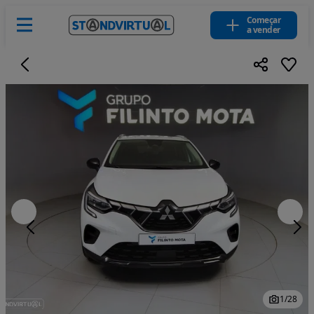
Começar
a vender
1
/
28