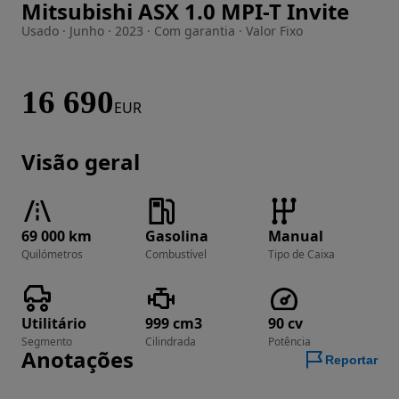
Mitsubishi ASX 1.0 MPI-T Invite
Imagem 1 de 28
Usado · Junho · 2023 · Com garantia · Valor Fixo
16 690
EUR
Visão geral
69 000 km
Gasolina
Manual
Quilómetros
Combustível
Tipo de Caixa
Utilitário
999 cm3
90 cv
Segmento
Cilindrada
Potência
Anotações
Reportar