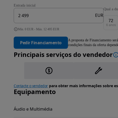
Entrada inicial
Qual a du
EUR
72
6 anos
Mín. 0 EUR - Máx. 12 495 EUR
A proposta de Financiamento será
Pedir Financiamento
condições finais da oferta depen
Principais serviços do vendedor
Contacte o vendedor
para obter mais informações sobre es
Equipamento
Áudio e Multimédia