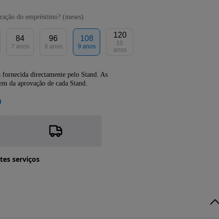
ração do empréstimo? (meses)
120
84
96
108
10
7 anos
8 anos
9 anos
anos
 fornecida directamente pelo Stand. As
dem da aprovação de cada Stand.
tes serviços