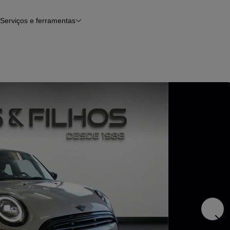
Serviços e ferramentas
Financiamento
Avaliar o meu carro
iamento
Serviço de check-up
Histórico do veículo
Notícias e artigos