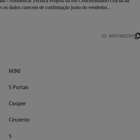
 Assistência Técnica Própria ou em Concessionário Oficial da 
os os dados carecem de confirmação junto do vendedor... 
ID
:
8097489283
MINI
5 Portas
Cooper
Cinzento
5