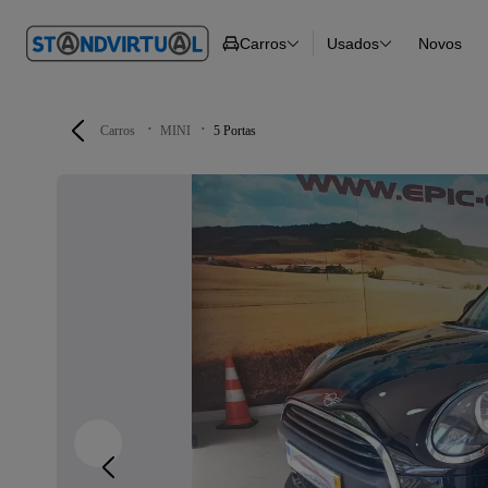
O nº 1
Carros
Usados
Novos
em
Carros
Carros
Comerciais
Todos os carros
Motos
Carros elétricos
Barcos
Carros com financ
Autocaravanas
Novos
Carros
MINI
5 Portas
Pesados