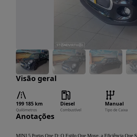
Imagem 1 de 35
Visão geral
199 185 km
Diesel
Manual
Quilómetros
Combustível
Tipo de Caixa
Anotações
MINI 5 Portas One D: O Estilo Que Move, a Eficiência Que S