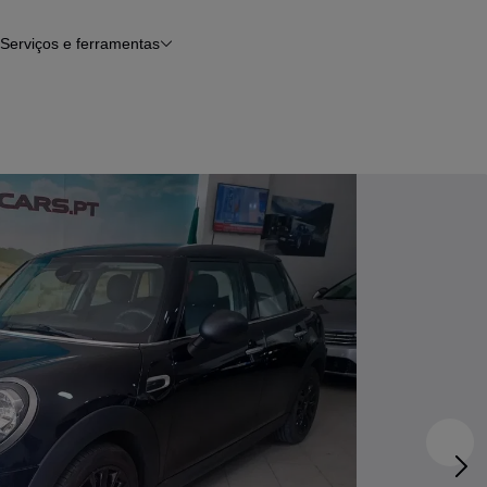
Serviços e ferramentas
Financiamento
Avaliar o meu carro
iamento
Serviço de check-up
Histórico do veículo
Notícias e artigos