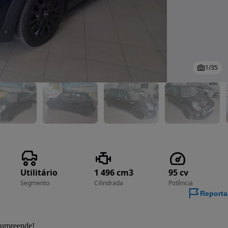
1
/
35
Utilitário
1 496 cm3
95 cv
Segmento
Cilindrada
Potência
Reporta
urpreende!