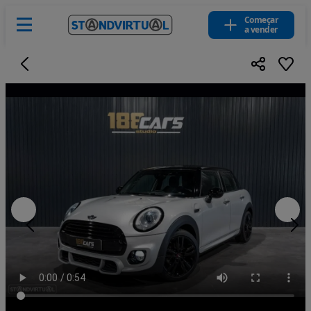
Começar
a vender