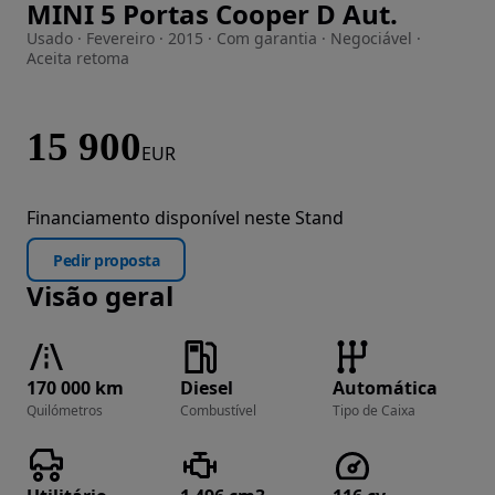
MINI 5 Portas Cooper D Aut.
Imagem 1 de 62
Usado · Fevereiro · 2015 · Com garantia · Negociável ·
Aceita retoma
15 900
EUR
Financiamento disponível neste Stand
Pedir proposta
Visão geral
170 000 km
Diesel
Automática
Quilómetros
Combustível
Tipo de Caixa