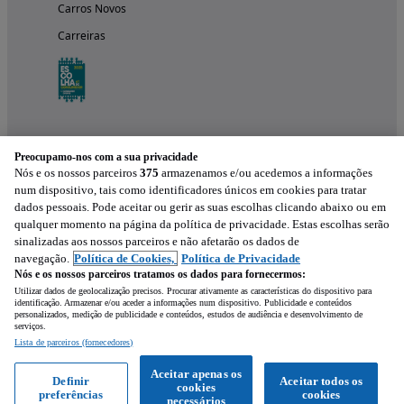
Carros Novos
Carreiras
Preocupamo-nos com a sua privacidade
Nós e os nossos parceiros
375
armazenamos e/ou acedemos a informações
num dispositivo, tais como identificadores únicos em cookies para tratar
dados pessoais. Pode aceitar ou gerir as suas escolhas clicando abaixo ou em
qualquer momento na página da política de privacidade. Estas escolhas serão
Experimenta a aplicação
sinalizadas aos nossos parceiros e não afetarão os dados de
navegação.
Política de Cookies,
Política de Privacidade
Nós e os nossos parceiros tratamos os dados para fornecermos:
Utilizar dados de geolocalização precisos. Procurar ativamente as características do dispositivo para
identificação. Armazenar e/ou aceder a informações num dispositivo. Publicidade e conteúdos
personalizados, medição de publicidade e conteúdos, estudos de audiência e desenvolvimento de
serviços.
Lista de parceiros (fornecedores)
Mensagem
Aceitar apenas os
Definir
Aceitar todos os
cookies
preferências
cookies
Ligar
WhatsApp
necessários