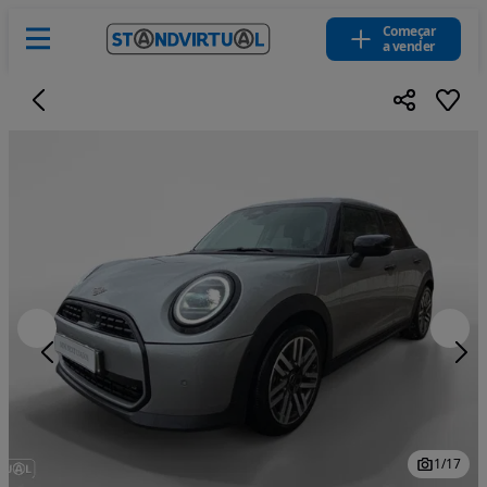
Começar
a vender
1
/
17