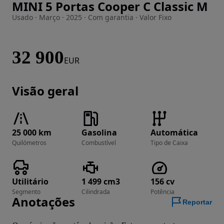
MINI 5 Portas Cooper C Classic M
Imagem 1 de 17
Usado · Março · 2025 · Com garantia · Valor Fixo
32 900
EUR
Visão geral
25 000 km
Gasolina
Automática
Quilómetros
Combustível
Tipo de Caixa
Utilitário
1 499 cm3
156 cv
Segmento
Cilindrada
Potência
Anotações
Reportar