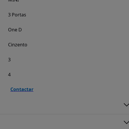
3 Portas
One D
Cinzento
3
4
Contactar