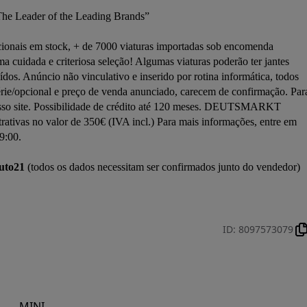
he Leader of the Leading Brands”

onais em stock, + de 7000 viaturas importadas sob encomenda 
ada e criteriosa seleção! Algumas viaturas poderão ter jantes 
uídos. Anúncio não vinculativo e inserido por rotina informática, todos 
rie/opcional e preço de venda anunciado, carecem de confirmação. Para
nosso site. Possibilidade de crédito até 120 meses. DEUTSMARKT 
ivas no valor de 350€ (IVA incl.) Para mais informações, entre em 
9:00.

uto21
 (todos os dados necessitam ser confirmados junto do vendedor)

ID
:
8097573079
MINI