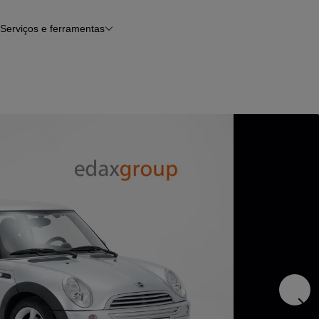
Serviços e ferramentas
Financiamento
Avaliar o meu carro
iamento
Serviço de check-up
Histórico do veículo
Notícias e artigos