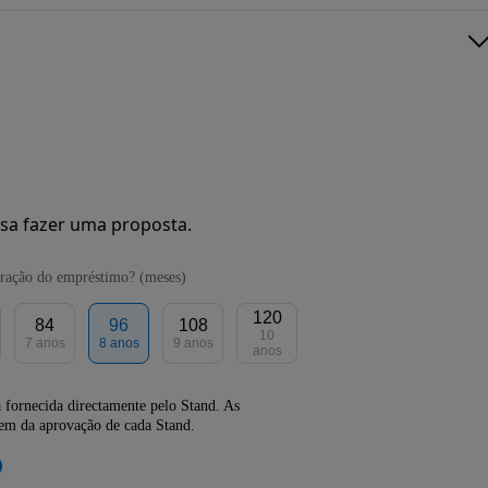
sa fazer uma proposta.
ração do empréstimo? (meses)
120
84
96
108
10
7 anos
8 anos
9 anos
anos
 fornecida directamente pelo Stand. As
dem da aprovação de cada Stand.