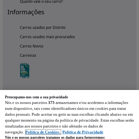
Quanto vale o seu carro?
Informações
Carros usados por Distrito
Carros usados mais procurados
Carros Novos
Carreiras
Preocupamo-nos com a sua privacidade
Nós e os nossos parceiros
375
armazenamos e/ou acedemos a informações
num dispositivo, tais como identificadores únicos em cookies para tratar
dados pessoais. Pode aceitar ou gerir as suas escolhas clicando abaixo ou em
qualquer momento na página da política de privacidade. Estas escolhas serão
Experimenta a aplicação
sinalizadas aos nossos parceiros e não afetarão os dados de
navegação.
Política de Cookies,
Política de Privacidade
Nós e os nossos parceiros tratamos os dados para fornecermos: