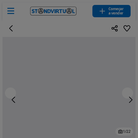
Começar
a vender
1
/
22