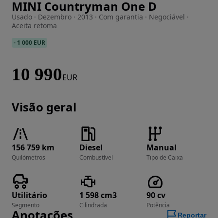
MINI Countryman One D
Imagem 1 de 22
Usado · Dezembro · 2013 · Com garantia · Negociável ·
Aceita retoma
-
1 000 EUR
10 990
EUR
Visão geral
156 759 km
Diesel
Manual
Quilómetros
Combustível
Tipo de Caixa
Utilitário
1 598 cm3
90 cv
Segmento
Cilindrada
Potência
Anotações
Reportar