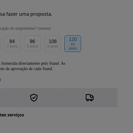
sa fazer uma proposta.
ração do empréstimo? (meses)
120
84
96
108
10
7 anos
8 anos
9 anos
anos
 fornecida directamente pelo Stand. As
dem da aprovação de cada Stand.
tes serviços