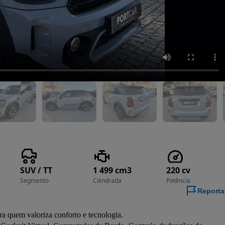
SUV / TT
1 499 cm3
220 cv
Segmento
Cilindrada
Potência
Reporta
a quem valoriza conforto e tecnologia.