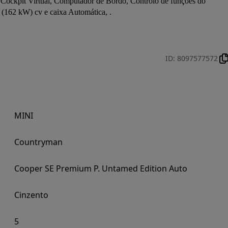
Cockpit Virtual, Computador de Bordo, Controlo de funções do 
 (162 kW) cv e caixa Automática, .
ID
:
8097577572
MINI
Countryman
Cooper SE Premium P. Untamed Edition Auto
Cinzento
5