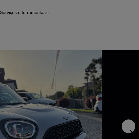
Serviços e ferramentas
Financiamento
Avaliar o meu carro
iamento
Serviço de check-up
Histórico do veículo
Notícias e artigos