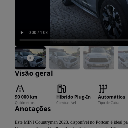
Imagem 1 de 50
Visão geral
90 000 km
Híbrido Plug-In
Automática
Quilómetros
Combustível
Tipo de Caixa
Anotações
Este MINI Countryman 2023, disponível no Portcar, é ideal par