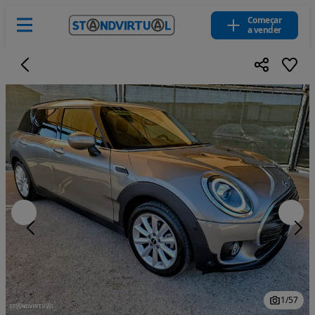
Começar
a vender
1
/
57