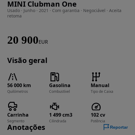
MINI Clubman One
Imagem 1 de 57
Usado · Junho · 2021 · Com garantia · Negociável · Aceita
retoma
20 900
EUR
Visão geral
56 000 km
Gasolina
Manual
Quilómetros
Combustível
Tipo de Caixa
Carrinha
1 499 cm3
102 cv
Segmento
Cilindrada
Potência
Anotações
Reportar