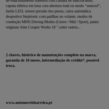
de estacionamento traseiros com câmara de marcha-atrás, 
capota elétrica em lona com abertura total ou modo “sunroof", 
faróis LED, sensor pressão dos pneus, caixa automática 
desportiva Steptronic com patilhas no volante, modos de 
condução MINI Driving Modes (Green / Mid / Sport), jantes 
originais John Cooper Works 18 ’’,entre outros...
2 chaves, histórico de manutenções completo na marca, 
garantia de 18 meses, intermediação de crédito*, possível 
troca.
www.automoveisbarreira.pt