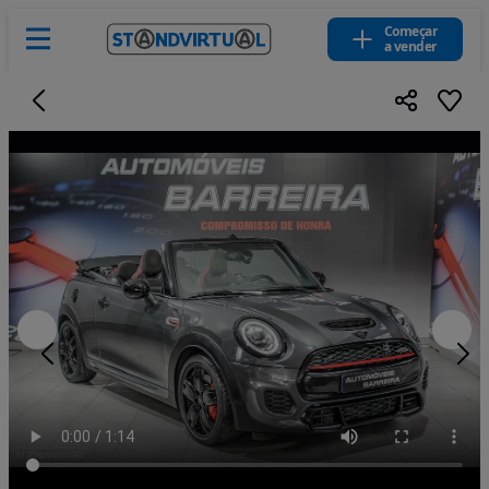
Começar
a vender