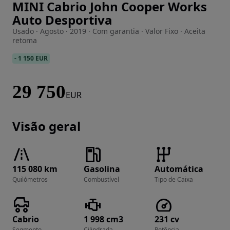
MINI Cabrio John Cooper Works
Imagem 1 de 49
Auto Desportiva
Usado · Agosto · 2019 · Com garantia · Valor Fixo · Aceita
retoma
-
1 150 EUR
29 750
EUR
Visão geral
115 080 km
Gasolina
Automática
Quilómetros
Combustível
Tipo de Caixa
Cabrio
1 998 cm3
231 cv
Segmento
Cilindrada
Potência