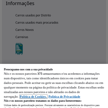
Informações
Carros usados por Distrito
Carros usados mais procurados
Carros Novos
Carreiras
Preocupamo-nos com a sua privacidade
Nós e os nossos parceiros
375
armazenamos e/ou acedemos a informações
num dispositivo, tais como identificadores únicos em cookies para tratar
dados pessoais. Pode aceitar ou gerir as suas escolhas clicando abaixo ou em
qualquer momento na página da política de privacidade. Estas escolhas serão
Experimenta a aplicação
sinalizadas aos nossos parceiros e não afetarão os dados de
navegação.
Política de Cookies,
Política de Privacidade
Nós e os nossos parceiros tratamos os dados para fornecermos:
Utilizar dados de geolocalização precisos. Procurar ativamente as características do dispositivo para