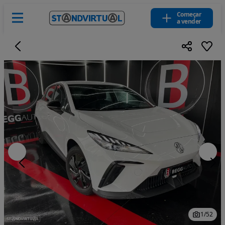
Começar
a vender
1
/
52