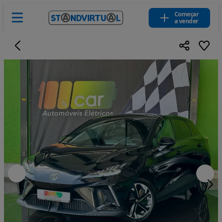
Começar
a vender