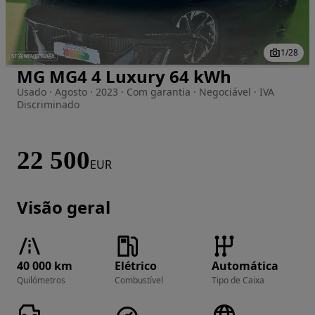
1
/
28
MG MG4 4 Luxury 64 kWh
Imagem 1 de 28
Usado · Agosto · 2023 · Com garantia · Negociável · IVA
Discriminado
22 500
EUR
Visão geral
40 000 km
Elétrico
Automática
Quilómetros
Combustível
Tipo de Caixa