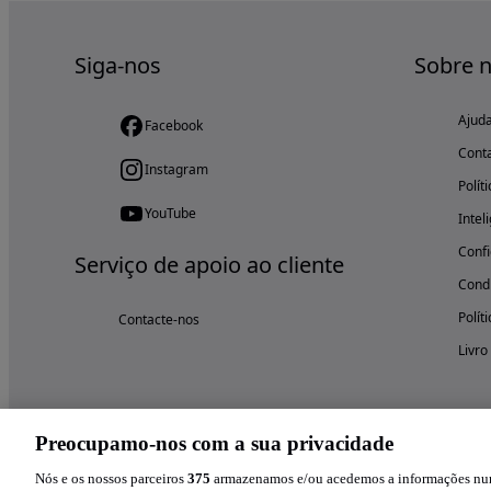
Siga-nos
Sobre 
Ajud
Facebook
Cont
Instagram
Polít
YouTube
Intel
Confi
Serviço de apoio ao cliente
Condi
Polít
Contacte-nos
Livro
Preocupamo-nos com a sua privacidade
Nós e os nossos parceiros
375
armazenamos e/ou acedemos a informações num 