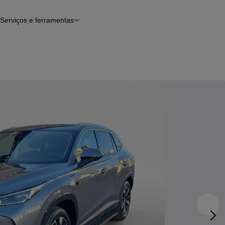
Serviços e ferramentas
Financiamento
Avaliar o meu carro
iamento
Serviço de check-up
Histórico do veículo
Notícias e artigos