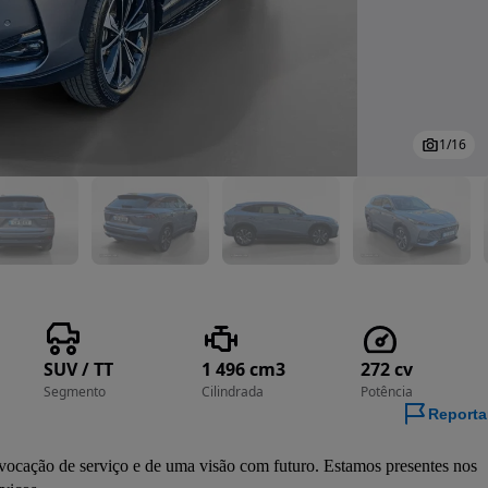
1
/
16
SUV / TT
1 496 cm3
272 cv
Segmento
Cilindrada
Potência
Reporta
ão de serviço e de uma visão com futuro. Estamos presentes nos 