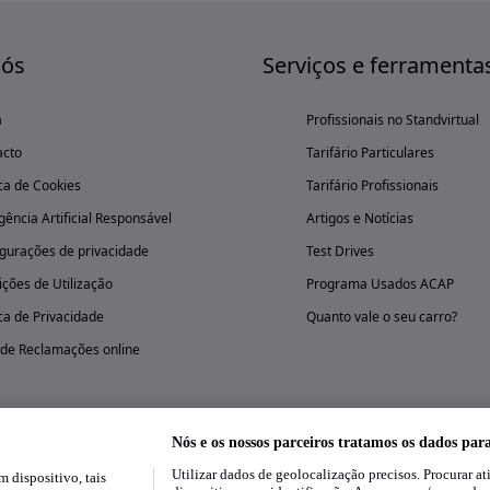
nós
Serviços e ferramenta
a
Profissionais no Standvirtual
acto
Tarifário Particulares
ica de Cookies
Tarifário Profissionais
igência Artificial Responsável
Artigos e Notícias
gurações de privacidade
Test Drives
ções de Utilização
Programa Usados ACAP
ica de Privacidade
Quanto vale o seu carro?
 de Reclamações online
Nós e os nossos parceiros tratamos os dados par
Utilizar dados de geolocalização precisos. Procurar at
dispositivo, tais