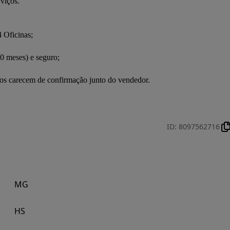
rviços.
 Oficinas;
0 meses) e seguro;
ados carecem de confirmação junto do vendedor.
ID
:
8097562716
MG
HS