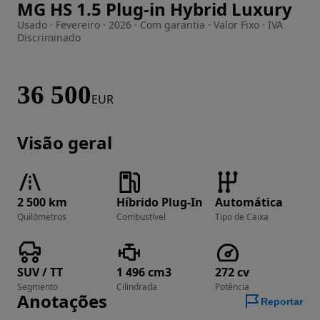
MG HS 1.5 Plug-in Hybrid Luxury
Imagem 1 de 18
Usado · Fevereiro · 2026 · Com garantia · Valor Fixo · IVA
Discriminado
36 500
EUR
Visão geral
2 500 km
Híbrido Plug-In
Automática
Quilómetros
Combustível
Tipo de Caixa
SUV / TT
1 496 cm3
272 cv
Segmento
Cilindrada
Potência
Anotações
Reportar