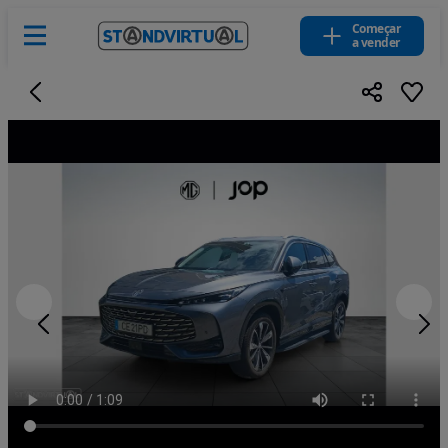
Começar
a vender