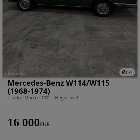
1
/
9
Mercedes-Benz W114/W115
Imagem 1 de 9
(1968-1974)
Usado · Março · 1971 · Negociável
16 000
EUR