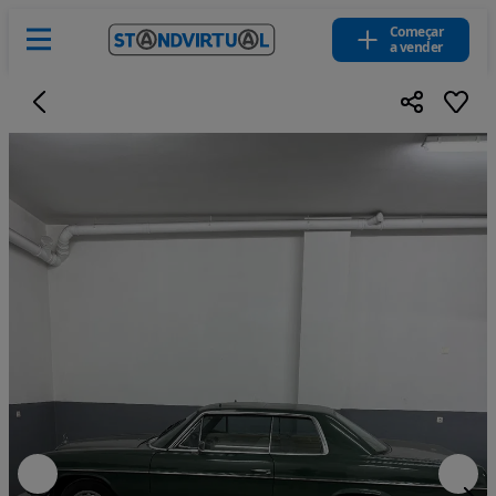
Começar
a vender