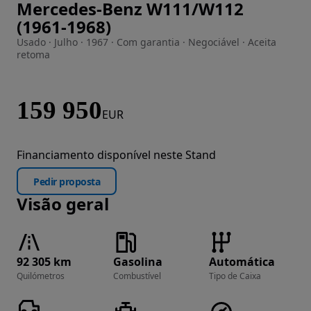
Mercedes-Benz W111/W112
Imagem 1 de 62
(1961-1968)
Usado · Julho · 1967 · Com garantia · Negociável · Aceita
retoma
159 950
EUR
Financiamento disponível neste Stand
Pedir proposta
Visão geral
92 305 km
Gasolina
Automática
Quilómetros
Combustível
Tipo de Caixa