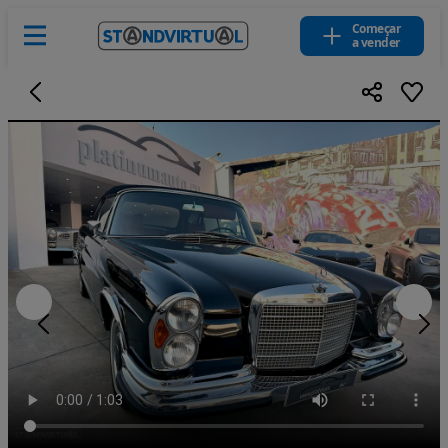
Começar
a vender