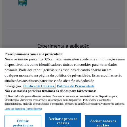
Experimenta a aplicação
Preocupamo-nos com a sua privacidade
Nós e os nossos parceiros
375
armazenamos e/ou acedemos a informações num
dispositivo, tais como identificadores únicos em cookies para tratar dados
pessoais. Pode aceitar ou gerir as suas escolhas clicando abaixo ou em
qualquer momento na página da política de privacidade. Estas escolhas serão
sinalizadas aos nossos parceiros e não afetarão os dados de
navegação.
Política de Cookies,
Política de Privacidade
Nós e os nossos parceiros tratamos os dados para fornecermos:
Utilizar dados de geolocalização precisos. Procurar ativamente as características do dispositivo para
identificação. Armazenar e/ou aceder a informações num dispositivo. Publicidade e conteúdos
personalizados, medição de publicidade e conteúdos, estudos de audiência e desenvolvimento de serviços.
Lista de parceiros (fornecedores)
Mensagem
Aceitar apenas os
Definir
Aceitar todos os
cookies
preferências
cookies
Ligar
WhatsApp