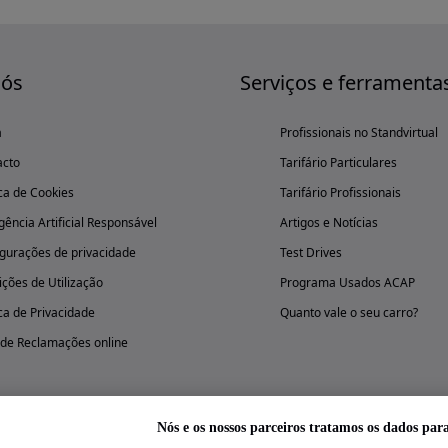
nós
Serviços e ferramenta
a
Profissionais no Standvirtual
acto
Tarifário Particulares
ica de Cookies
Tarifário Profissionais
igência Artificial Responsável
Artigos e Notícias
gurações de privacidade
Test Drives
ções de Utilização
Programa Usados ACAP
ica de Privacidade
Quanto vale o seu carro?
 de Reclamações online
Nós e os nossos parceiros tratamos os dados par