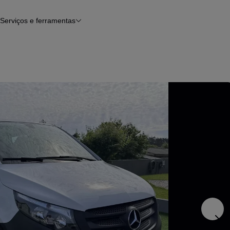
Serviços e ferramentas
Financiamento
Avaliar o meu carro
iamento
Serviço de check-up
Histórico do veículo
Notícias e artigos