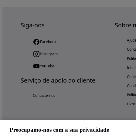
Siga-nos
Sobre 
Ajud
Facebook
Cont
Instagram
Polít
YouTube
Intel
Confi
Serviço de apoio ao cliente
Condi
Polít
Contacte-nos
Livro
Preocupamo-nos com a sua privacidade