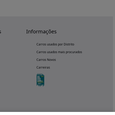
s
Informações
Carros usados por Distrito
Carros usados mais procurados
Carros Novos
Carreiras