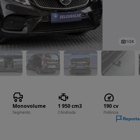
1
/
24
Monovolume
1 950 cm3
190 cv
Segmento
Cilindrada
Potência
Reporta