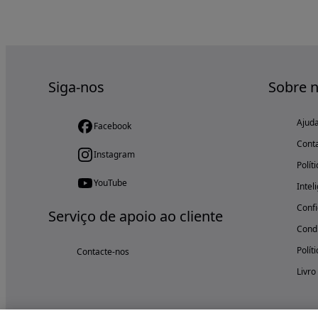
Siga-nos
Sobre 
Ajud
Facebook
Cont
Instagram
Polít
YouTube
Intel
Confi
Serviço de apoio ao cliente
Condi
Polít
Contacte-nos
Livro