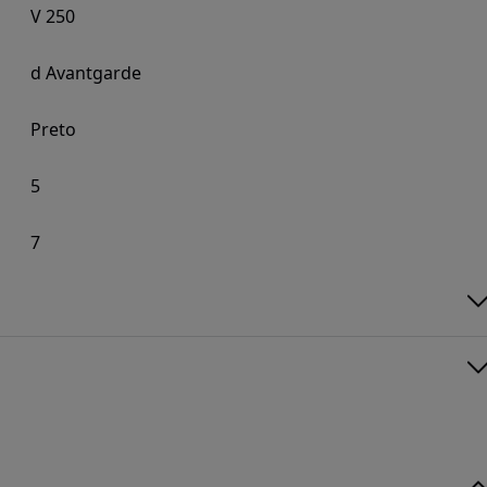
V 250
d Avantgarde
Preto
5
7