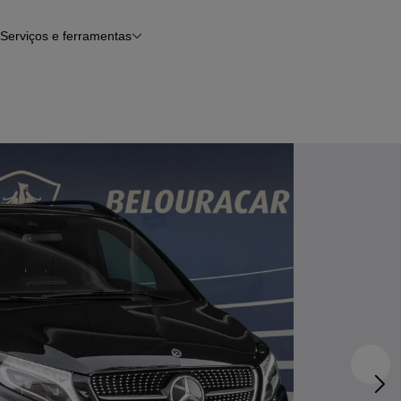
Serviços e ferramentas
Financiamento
Avaliar o meu carro
iamento
Serviço de check-up
Histórico do veículo
Notícias e artigos