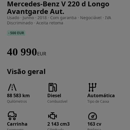
Mercedes-Benz V 220 d Longo
Imagem 1 de 23
Avantgarde Aut.
Usado · Junho · 2018 · Com garantia · Negociável · IVA
Discriminado · Aceita retoma
-
500 EUR
40 990
EUR
Visão geral
88 583 km
Diesel
Automática
Quilómetros
Combustível
Tipo de Caixa
Carrinha
2 143 cm3
163 cv
Segmento
Cilindrada
Potência