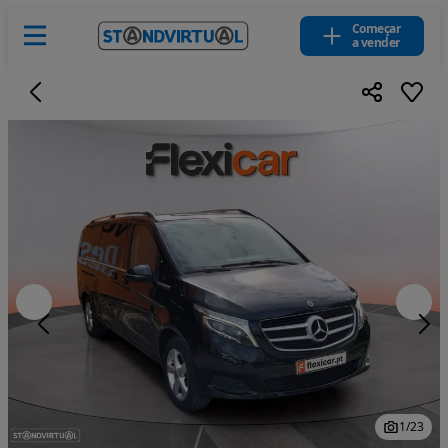
Começar
a vender
1
/
23