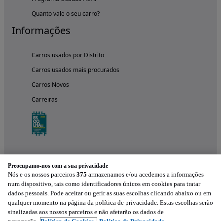
Quanto vale o seu carro?
Informações
Carros usados por Distrito
Carros usados mais procurados
Carros Novos
Carreiras
Preocupamo-nos com a sua privacidade
Nós e os nossos parceiros
375
armazenamos e/ou acedemos a informações
num dispositivo, tais como identificadores únicos em cookies para tratar
dados pessoais. Pode aceitar ou gerir as suas escolhas clicando abaixo ou em
qualquer momento na página da política de privacidade. Estas escolhas serão
Experimenta a aplicação
sinalizadas aos nossos parceiros e não afetarão os dados de