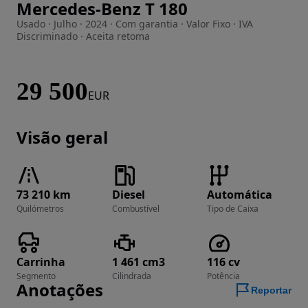
Mercedes-Benz T 180
Imagem 1 de 30
Usado · Julho · 2024 · Com garantia · Valor Fixo · IVA
Discriminado · Aceita retoma
29 500
EUR
Visão geral
73 210 km
Diesel
Automática
Quilómetros
Combustível
Tipo de Caixa
Carrinha
1 461 cm3
116 cv
Segmento
Cilindrada
Potência
Anotações
Reportar