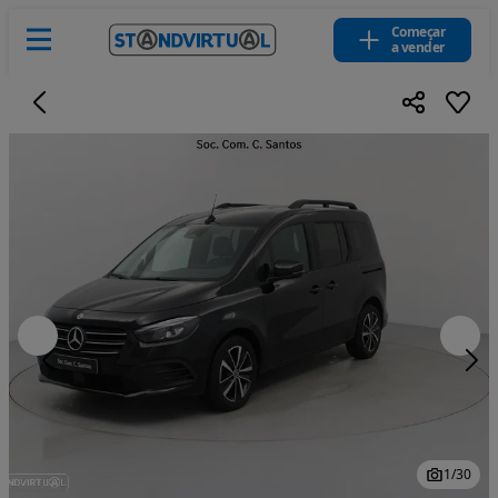
Começar
a vender
1
/
30