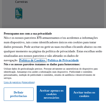
Carreiras
Preocupamo-nos com a sua privacidade
Nós e os nossos parceiros
375
armazenamos e/ou acedemos a informações
num dispositivo, tais como identificadores únicos em cookies para tratar
dados pessoais. Pode aceitar ou gerir as suas escolhas clicando abaixo ou em
qualquer momento na página da política de privacidade. Estas escolhas serão
Experimenta a aplicação
sinalizadas aos nossos parceiros e não afetarão os dados de
navegação.
Política de Cookies,
Política de Privacidade
Nós e os nossos parceiros tratamos os dados para fornecermos:
Utilizar dados de geolocalização precisos. Procurar ativamente as características do dispositivo para
identificação. Armazenar e/ou aceder a informações num dispositivo. Publicidade e conteúdos
personalizados, medição de publicidade e conteúdos, estudos de audiência e desenvolvimento de
serviços.
Lista de parceiros (fornecedores)
Mensagem
Aceitar apenas os
Definir
Aceitar todos os
cookies
preferências
cookies
Ligar
WhatsApp
necessários