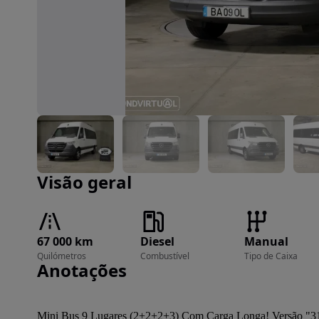
Imagem 1 de 43
Visão geral
67 000 km
Diesel
Manual
Quilómetros
Combustível
Tipo de Caixa
Anotações
Mini Bus 9 Lugares (2+2+2+3) Com Carga Longa! Versão "3