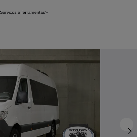
Serviços e ferramentas
Financiamento
Avaliar o meu carro
iamento
Serviço de check-up
Histórico do veículo
Notícias e artigos