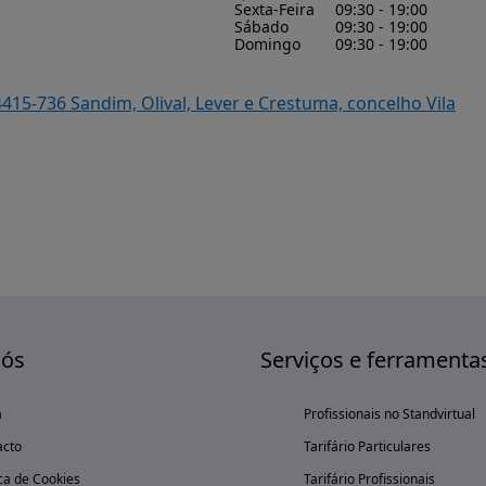
Sexta-Feira
09:30 - 19:00
Sábado
09:30 - 19:00
Domingo
09:30 - 19:00
4415-736 Sandim, Olival, Lever e Crestuma, concelho Vila
nós
Serviços e ferramenta
a
Profissionais no Standvirtual
acto
Tarifário Particulares
ica de Cookies
Tarifário Profissionais