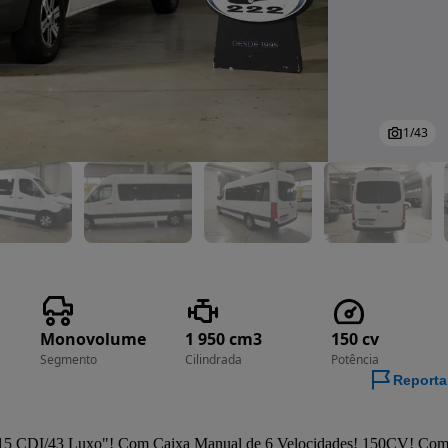
1
/
43
Monovolume
1 950 cm3
150 cv
Segmento
Cilindrada
Potência
Reporta
15 CDI/43 Luxo"! Com Caixa Manual de 6 Velocidades! 150CV! Com