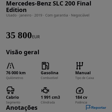
Mercedes-Benz SLC 200 Final
Imagem 1 de 53
Edition
Usado · Janeiro · 2019 · Com garantia · Negociável
35 800
EUR
Visão geral
76 000 km
Gasolina
Manual
Quilómetros
Combustível
Tipo de Caixa
Cabrio
1 991 cm3
184 cv
Segmento
Cilindrada
Potência
Anotações
Reportar