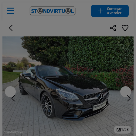
Começar
a vender
1
/
53