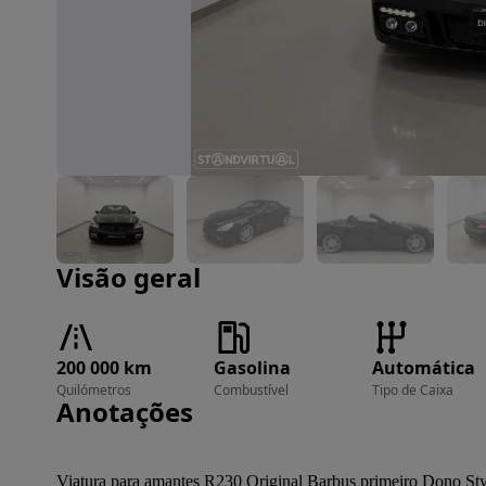
Imagem 1 de 24
Visão geral
200 000 km
Gasolina
Automática
Quilómetros
Combustível
Tipo de Caixa
Anotações
Viatura para amantes R230 Original Barbus primeiro Dono Sty