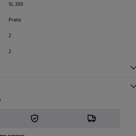
SL 350
Preto
2
2
tes serviços