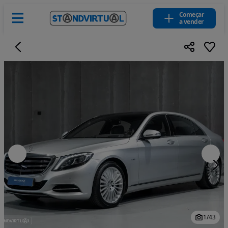
Começar
a vender
1
/
43