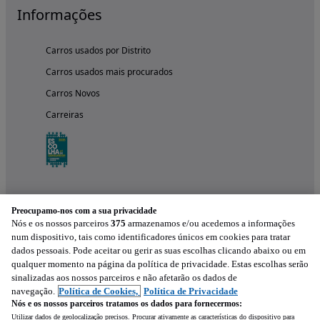
Informações
Carros usados por Distrito
Carros usados mais procurados
Carros Novos
Carreiras
Preocupamo-nos com a sua privacidade
Nós e os nossos parceiros
375
armazenamos e/ou acedemos a informações
num dispositivo, tais como identificadores únicos em cookies para tratar
dados pessoais. Pode aceitar ou gerir as suas escolhas clicando abaixo ou em
qualquer momento na página da política de privacidade. Estas escolhas serão
Experimenta a aplicação
sinalizadas aos nossos parceiros e não afetarão os dados de
navegação.
Política de Cookies,
Política de Privacidade
Nós e os nossos parceiros tratamos os dados para fornecermos:
Utilizar dados de geolocalização precisos. Procurar ativamente as características do dispositivo para