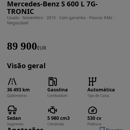
Mercedes-Benz S 600 L 7G-
Imagem 1 de 30
TRONIC
Usado · Novembro · 2015 · Com garantia · Poucos KMs ·
Negociável
89 900
EUR
Visão geral
36 493 km
Gasolina
Automática
Quilómetros
Combustível
Tipo de Caixa
Sedan
5 980 cm3
530 cv
Segmento
Cilindrada
Potência
Anotações