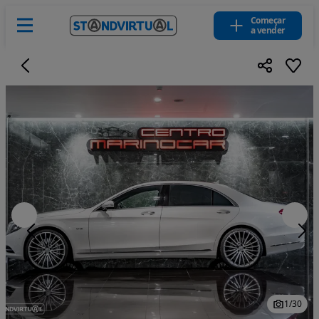
Começar
a vender
1
/
30