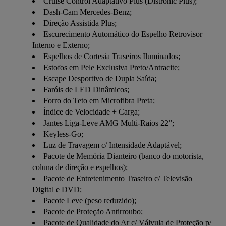
Cruise Control Adaptativo Plus (Distronic Plus);
Dash-Cam Mercedes-Benz;
Direção Assistida Plus;
Escurecimento Automático do Espelho Retrovisor
Interno e Externo;
Espelhos de Cortesia Traseiros Iluminados;
Estofos em Pele Exclusiva Preto/Antracite;
Escape Desportivo de Dupla Saída;
Faróis de LED Dinâmicos;
Forro do Teto em Microfibra Preta;
Índice de Velocidade + Carga;
Jantes Liga-Leve AMG Multi-Raios 22”;
Keyless-Go;
Luz de Travagem c/ Intensidade Adaptável;
Pacote de Memória Dianteiro (banco do motorista,
coluna de direção e espelhos);
Pacote de Entretenimento Traseiro c/ Televisão
Digital e DVD;
Pacote Leve (peso reduzido);
Pacote de Proteção Antirroubo;
Pacote de Qualidade do Ar c/ Válvula de Proteção p/