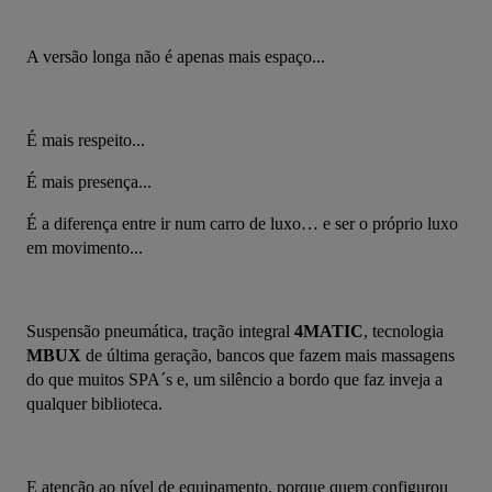
A versão longa não é apenas mais espaço...
É mais respeito...
É mais presença...
É a diferença entre ir num carro de luxo… e ser o próprio luxo 
em movimento...
Suspensão pneumática, tração integral 
4MATIC
, tecnologia 
MBUX
 de última geração, bancos que fazem mais massagens 
do que muitos SPA´s e, um silêncio a bordo que faz inveja a 
qualquer biblioteca.
E atenção ao nível de equipamento, porque quem configurou 