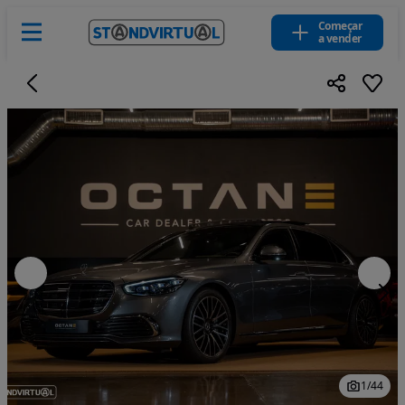
Começar
a vender
1
/
44