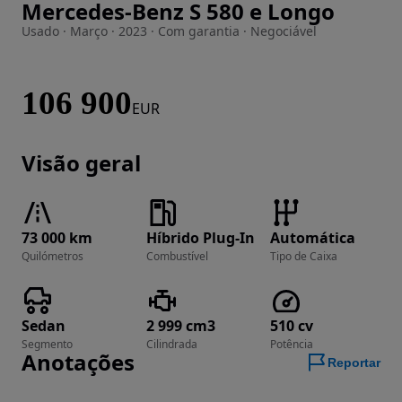
Mercedes-Benz S 580 e Longo
Imagem 1 de 44
Usado · Março · 2023 · Com garantia · Negociável
106 900
EUR
Visão geral
73 000 km
Híbrido Plug-In
Automática
Quilómetros
Combustível
Tipo de Caixa
Sedan
2 999 cm3
510 cv
Segmento
Cilindrada
Potência
Anotações
Reportar