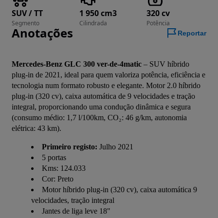
SUV / TT
1 950 cm3
320 cv
Segmento
Cilindrada
Potência
Anotações
Reportar
Mercedes-Benz GLC 300 ver-de-4matic
 – SUV híbrido 
plug-in de 2021, ideal para quem valoriza potência, eficiência e 
tecnologia num formato robusto e elegante. Motor 2.0 híbrido 
plug-in (320 cv), caixa automática de 9 velocidades e tração 
integral, proporcionando uma condução dinâmica e segura 
(consumo médio: 1,7 l/100km, CO₂: 46 g/km, autonomia 
elétrica: 43 km).
Primeiro registo:
Julho 2021
5 portas
Kms: 124.033
Cor: Preto
Motor híbrido plug-in (320 cv), caixa automática 9
velocidades, tração integral
Jantes de liga leve 18"