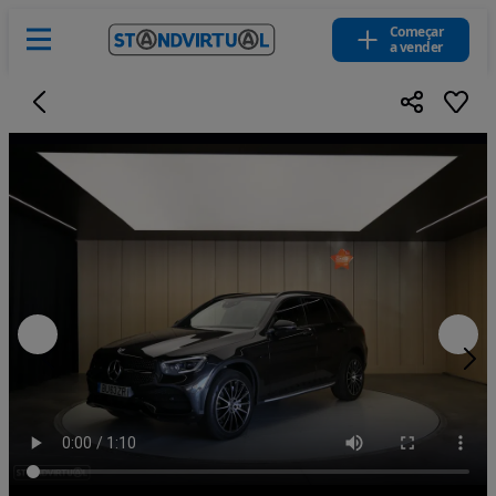
Começar
a vender