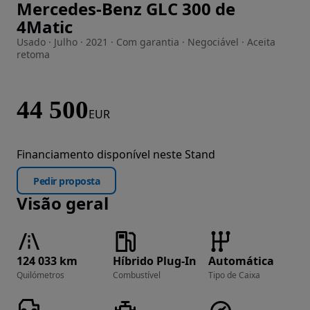
Mercedes-Benz GLC 300 de
Imagem 1 de 37
4Matic
Usado · Julho · 2021 · Com garantia · Negociável · Aceita
retoma
44 500
EUR
Financiamento disponível neste Stand
Pedir proposta
Visão geral
124 033 km
Híbrido Plug-In
Automática
Quilómetros
Combustível
Tipo de Caixa