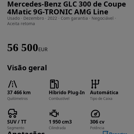
Mercedes-Benz GLC 300 de Coupe
Imagem 1 de 41
4Matic 9G-TRONIC AMG Line
Usado · Dezembro · 2022 · Com garantia · Negociável ·
Aceita retoma
56 500
EUR
Visão geral
37 466 km
Híbrido Plug-In
Automática
Quilómetros
Combustível
Tipo de Caixa
SUV / TT
1 950 cm3
306 cv
Segmento
Cilindrada
Potência
Anotações