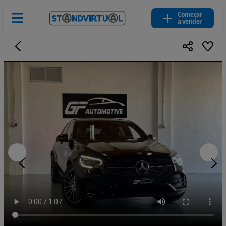
Começar
a vender