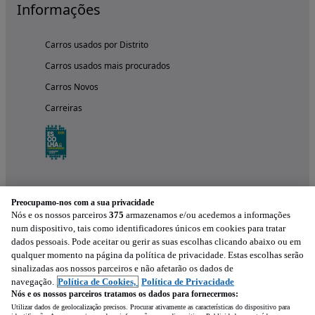
Informações
Carros usados por Distrito
Carros usados mais procurados
Carros Novos
Carreiras
Preocupamo-nos com a sua privacidade
Nós e os nossos parceiros
375
armazenamos e/ou acedemos a informações
num dispositivo, tais como identificadores únicos em cookies para tratar
dados pessoais. Pode aceitar ou gerir as suas escolhas clicando abaixo ou em
qualquer momento na página da política de privacidade. Estas escolhas serão
Experimenta a aplicação
sinalizadas aos nossos parceiros e não afetarão os dados de
navegação.
Política de Cookies,
Política de Privacidade
Nós e os nossos parceiros tratamos os dados para fornecermos:
Utilizar dados de geolocalização precisos. Procurar ativamente as características do dispositivo para