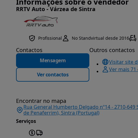
Informações sobre o vendedor
RRTV Auto - Várzea de Sintra
Profissional
No Standvirtual desde 2016
Contactos
Outros contactos
Mensagem
Visitar site 
Ver mais 71
Ver contactos
Encontrar no mapa
Rua General Humberto Delgado nº14 - 2710-649 S
de Penaferrim), Sintra (Portugal)
Serviços