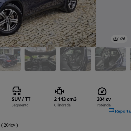
1
/
26
SUV / TT
2 143 cm3
204 cv
Segmento
Cilindrada
Potência
Reporta
204cv ) 
