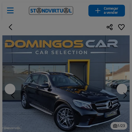
Começar
a vender
1
/
23