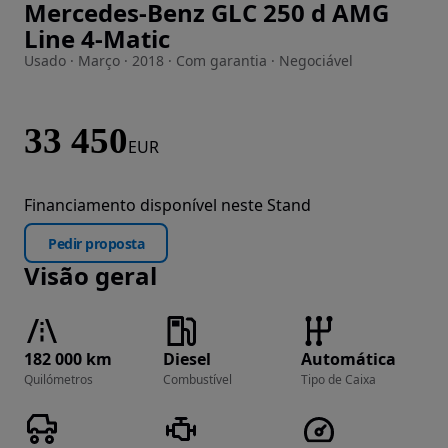
Mercedes-Benz GLC 250 d AMG
Imagem 1 de 23
Line 4-Matic
Usado · Março · 2018 · Com garantia · Negociável
33 450
EUR
Financiamento disponível neste Stand
Pedir proposta
Visão geral
182 000 km
Diesel
Automática
Quilómetros
Combustível
Tipo de Caixa