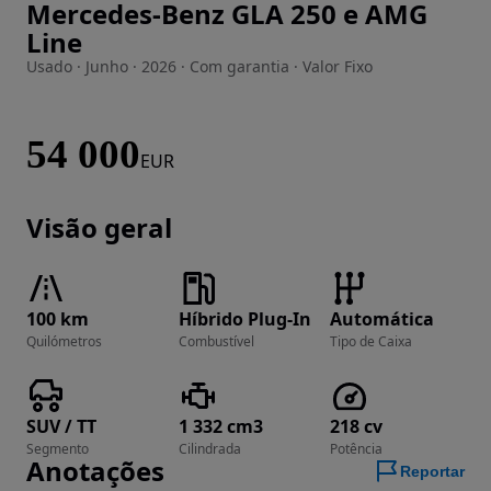
Mercedes-Benz GLA 250 e AMG
Imagem 1 de 16
Line
Usado · Junho · 2026 · Com garantia · Valor Fixo
54 000
EUR
Visão geral
100 km
Híbrido Plug-In
Automática
Quilómetros
Combustível
Tipo de Caixa
SUV / TT
1 332 cm3
218 cv
Segmento
Cilindrada
Potência
Anotações
Reportar