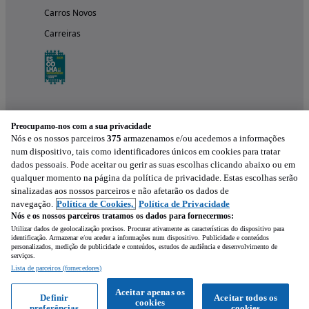
Carros Novos
Carreiras
Preocupamo-nos com a sua privacidade
Nós e os nossos parceiros
375
armazenamos e/ou acedemos a informações
num dispositivo, tais como identificadores únicos em cookies para tratar
dados pessoais. Pode aceitar ou gerir as suas escolhas clicando abaixo ou em
qualquer momento na página da política de privacidade. Estas escolhas serão
Experimenta a aplicação
sinalizadas aos nossos parceiros e não afetarão os dados de
navegação.
Política de Cookies,
Política de Privacidade
Nós e os nossos parceiros tratamos os dados para fornecermos:
Utilizar dados de geolocalização precisos. Procurar ativamente as características do dispositivo para
identificação. Armazenar e/ou aceder a informações num dispositivo. Publicidade e conteúdos
personalizados, medição de publicidade e conteúdos, estudos de audiência e desenvolvimento de
serviços.
Lista de parceiros (fornecedores)
Mensagem
Aceitar apenas os
Definir
Aceitar todos os
cookies
preferências
cookies