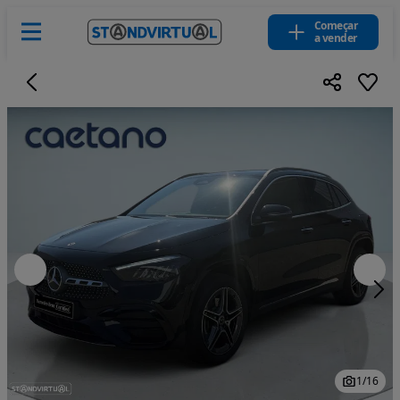
Começar
a vender
1
/
16