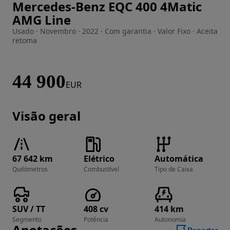
Mercedes-Benz EQC 400 4Matic
Imagem 1 de 42
AMG Line
Usado · Novembro · 2022 · Com garantia · Valor Fixo · Aceita
retoma
44 900
EUR
Visão geral
67 642 km
Elétrico
Automática
Quilómetros
Combustível
Tipo de Caixa
SUV / TT
408 cv
414 km
Segmento
Potência
Autonomia
Anotações