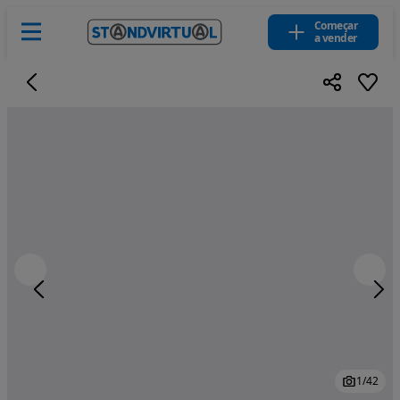
Começar
a vender
1
/
42