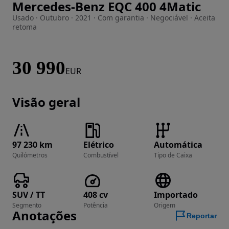
Mercedes-Benz EQC 400 4Matic
Imagem 1 de 38
Usado · Outubro · 2021 · Com garantia · Negociável · Aceita
retoma
30 990
EUR
Visão geral
97 230 km
Elétrico
Automática
Quilómetros
Combustível
Tipo de Caixa
SUV / TT
408 cv
Importado
Segmento
Potência
Origem
Anotações
Reportar