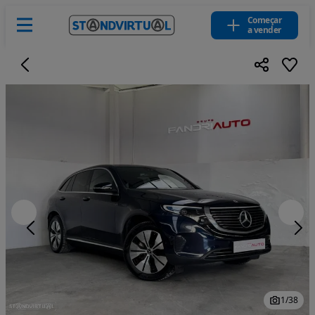
Começar
a vender
1
/
38