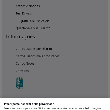
Artigos e Notícias
Test Drives
Programa Usados ACAP
Quanto vale o seu carro?
Informações
Carros usados por Distrito
Carros usados mais procurados
Carros Novos
Carreiras
Preocupamo-nos com a sua privacidade
Nós e os nossos parceiros
375
armazenamos e/ou acedemos a informações