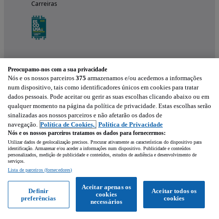
Carreiras
Preocupamo-nos com a sua privacidade
Nós e os nossos parceiros
375
armazenamos e/ou acedemos a informações
num dispositivo, tais como identificadores únicos em cookies para tratar
dados pessoais. Pode aceitar ou gerir as suas escolhas clicando abaixo ou em
qualquer momento na página da política de privacidade. Estas escolhas serão
Experimenta a aplicação
sinalizadas aos nossos parceiros e não afetarão os dados de
navegação.
Política de Cookies,
Política de Privacidade
Nós e os nossos parceiros tratamos os dados para fornecermos:
Utilizar dados de geolocalização precisos. Procurar ativamente as características do dispositivo para
identificação. Armazenar e/ou aceder a informações num dispositivo. Publicidade e conteúdos
personalizados, medição de publicidade e conteúdos, estudos de audiência e desenvolvimento de
serviços.
Lista de parceiros (fornecedores)
Mensagem
Aceitar apenas os
Definir
Aceitar todos os
cookies
preferências
cookies
Ligar
WhatsApp
necessários