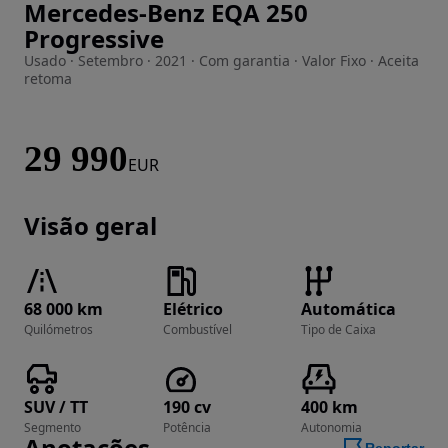
Mercedes-Benz EQA 250
Imagem 1 de 30
Progressive
Usado · Setembro · 2021 · Com garantia · Valor Fixo · Aceita
retoma
29 990
EUR
Visão geral
68 000 km
Elétrico
Automática
Quilómetros
Combustível
Tipo de Caixa
SUV / TT
190 cv
400 km
Segmento
Potência
Autonomia
Anotações