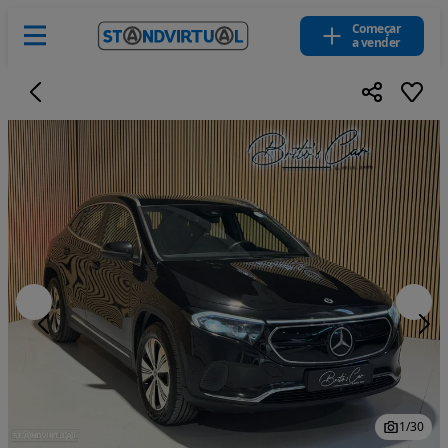
Começar
a vender
1
/
30