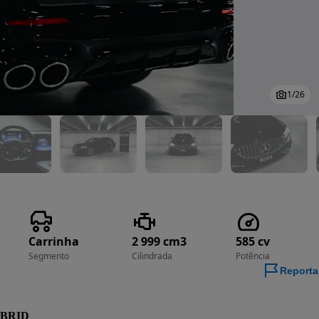
1
/
26
Carrinha
2 999 cm3
585 cv
Segmento
Cilindrada
Potência
Reporta
YBRID