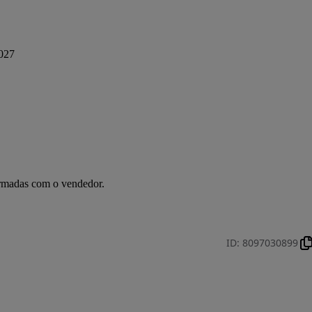
027
irmadas com o vendedor.
ID
:
8097030899