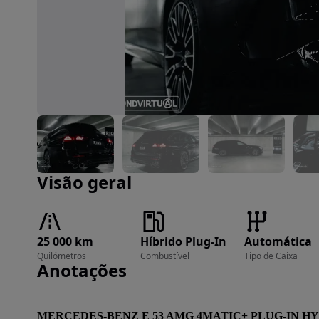
Imagem 1 de 26
Visão geral
25 000 km
Híbrido Plug-In
Automática
Quilómetros
Combustível
Tipo de Caixa
Anotações
MERCEDES-BENZ E 53 AMG 4MATIC+ PLUG-IN H