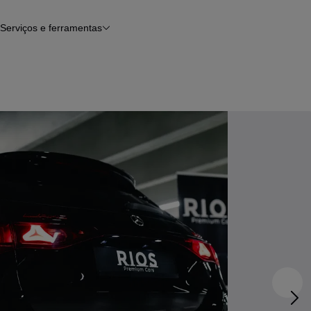
Serviços e ferramentas
Financiamento
Avaliar o meu carro
iamento
Serviço de check-up
Histórico do veículo
Notícias e artigos