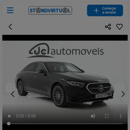
Começar
a vender