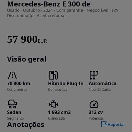
Mercedes-Benz E 300 de
Imagem 1 de 30
Usado · Outubro · 2024 · Com garantia · Negociável · IVA
Discriminado · Aceita retoma
57 900
EUR
Visão geral
70 800 km
Híbrido Plug-In
Automática
Quilómetros
Combustível
Tipo de Caixa
Sedan
1 993 cm3
313 cv
Segmento
Cilindrada
Potência
Anotações
Reportar