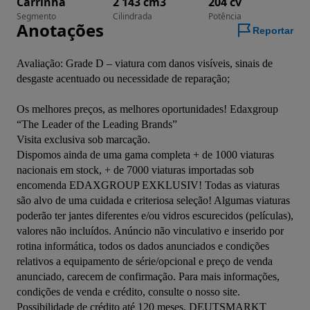
Carrinha
2 143 cm3
204 cv
Segmento
Cilindrada
Potência
Anotações
Reportar
Avaliação: Grade D – viatura com danos visíveis, sinais de 
desgaste acentuado ou necessidade de reparação;

Os melhores preços, as melhores oportunidades! Edaxgroup 
“The Leader of the Leading Brands”

Visita exclusiva sob marcação.

Dispomos ainda de uma gama completa + de 1000 viaturas 
nacionais em stock, + de 7000 viaturas importadas sob 
encomenda EDAXGROUP EXKLUSIV! Todas as viaturas 
são alvo de uma cuidada e criteriosa seleção! Algumas viaturas 
poderão ter jantes diferentes e/ou vidros escurecidos (películas), 
valores não incluídos. Anúncio não vinculativo e inserido por 
rotina informática, todos os dados anunciados e condições 
relativos a equipamento de série/opcional e preço de venda 
anunciado, carecem de confirmação. Para mais informações, 
condições de venda e crédito, consulte o nosso site. 
Possibilidade de crédito até 120 meses. DEUTSMARKT 