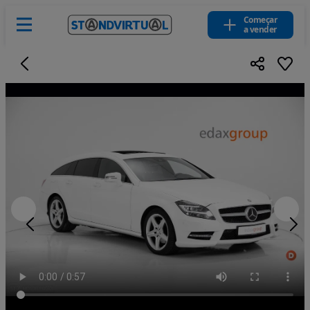
Começar
a vender