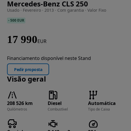
Mercedes-Benz CLS 250
Imagem 1 de 29
Usado · Fevereiro · 2013 · Com garantia · Valor Fixo
-
500 EUR
17 990
EUR
Financiamento disponível neste Stand
Pedir proposta
Visão geral
208 526 km
Diesel
Automática
Quilómetros
Combustível
Tipo de Caixa