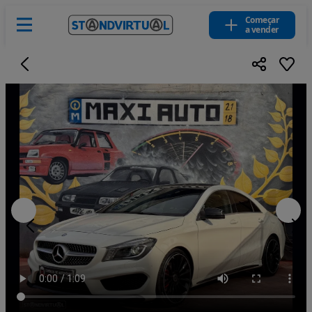
Começar
a vender