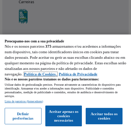
Carreiras
Preocupamo-nos com a sua privacidade
Nós e os nossos parceiros
375
armazenamos e/ou acedemos a informações
num dispositivo, tais como identificadores únicos em cookies para tratar
dados pessoais. Pode aceitar ou gerir as suas escolhas clicando abaixo ou em
qualquer momento na página da política de privacidade. Estas escolhas serão
Experimenta a aplicação
sinalizadas aos nossos parceiros e não afetarão os dados de
navegação.
Política de Cookies,
Política de Privacidade
Nós e os nossos parceiros tratamos os dados para fornecermos:
Utilizar dados de geolocalização precisos. Procurar ativamente as características do dispositivo para
identificação. Armazenar e/ou aceder a informações num dispositivo. Publicidade e conteúdos
personalizados, medição de publicidade e conteúdos, estudos de audiência e desenvolvimento de
serviços.
Lista de parceiros (fornecedores)
Mensagem
Aceitar apenas os
Definir
Aceitar todos os
cookies
preferências
cookies
Ligar
WhatsApp
necessários