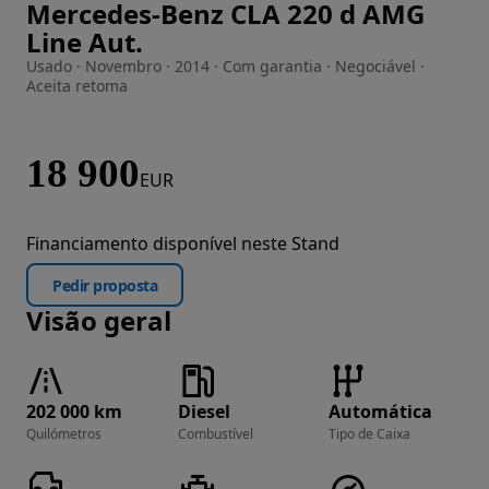
Mercedes-Benz CLA 220 d AMG
Imagem 1 de 23
Line Aut.
Usado · Novembro · 2014 · Com garantia · Negociável ·
Aceita retoma
18 900
EUR
Financiamento disponível neste Stand
Pedir proposta
Visão geral
202 000 km
Diesel
Automática
Quilómetros
Combustível
Tipo de Caixa