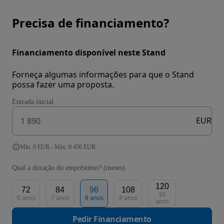
Precisa de financiamento?
Financiamento disponível neste Stand
Forneça algumas informações para que o Stand
possa fazer uma proposta.
Entrada inicial
EUR
Mín. 0 EUR - Máx. 9 450 EUR
Qual a duração do empréstimo? (meses)
120
72
84
96
108
10
6 anos
7 anos
8 anos
9 anos
anos
Pedir Financiamento