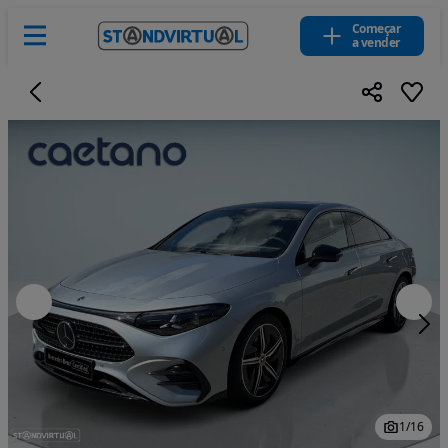
Começar
a vender
1
/
16