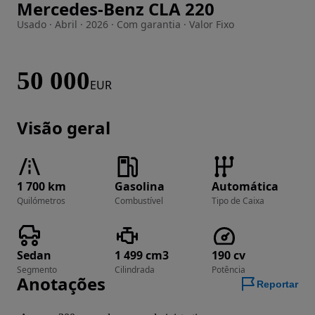
Mercedes-Benz CLA 220
Imagem 1 de 16
Usado · Abril · 2026 · Com garantia · Valor Fixo
50 000
EUR
Visão geral
1 700 km
Gasolina
Automática
Quilómetros
Combustível
Tipo de Caixa
Sedan
1 499 cm3
190 cv
Segmento
Cilindrada
Potência
Anotações
Reportar