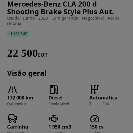
Mercedes-Benz CLA 200 d
Imagem 1 de 31
Shooting Brake Style Plus Aut.
Usado · Junho · 2020 · Com garantia · Negociável · Aceita
retoma
-
1 400 EUR
22 500
EUR
Visão geral
172 000 km
Diesel
Automática
Quilómetros
Combustível
Tipo de Caixa
Carrinha
1 950 cm3
150 cv
Segmento
Cilindrada
Potência