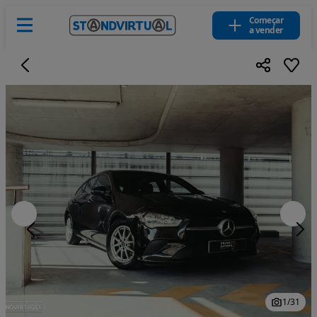
Começar
a vender
1
/
31