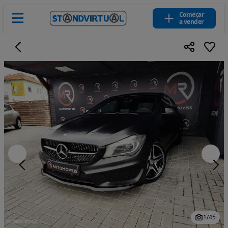
Começar
a vender
1
/
45