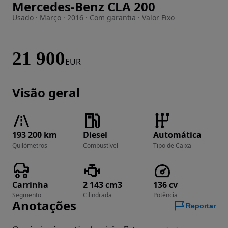
Mercedes-Benz CLA 200
Imagem 1 de 45
Usado · Março · 2016 · Com garantia · Valor Fixo
21 900
EUR
Visão geral
193 200 km
Diesel
Automática
Quilómetros
Combustível
Tipo de Caixa
Carrinha
2 143 cm3
136 cv
Segmento
Cilindrada
Potência
Anotações
Reportar