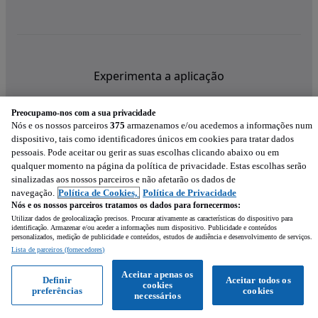
Experimenta a aplicação
Preocupamo-nos com a sua privacidade
Nós e os nossos parceiros
375
armazenamos e/ou acedemos a informações num
dispositivo, tais como identificadores únicos em cookies para tratar dados
pessoais. Pode aceitar ou gerir as suas escolhas clicando abaixo ou em
qualquer momento na página da política de privacidade. Estas escolhas serão
sinalizadas aos nossos parceiros e não afetarão os dados de
navegação.
Política de Cookies,
Política de Privacidade
Nós e os nossos parceiros tratamos os dados para fornecermos:
Utilizar dados de geolocalização precisos. Procurar ativamente as características do dispositivo para
identificação. Armazenar e/ou aceder a informações num dispositivo. Publicidade e conteúdos
personalizados, medição de publicidade e conteúdos, estudos de audiência e desenvolvimento de serviços.
Lista de parceiros (fornecedores)
Mensagem
Aceitar apenas os
Definir
Aceitar todos os
cookies
preferências
cookies
Ligar
WhatsApp
necessários