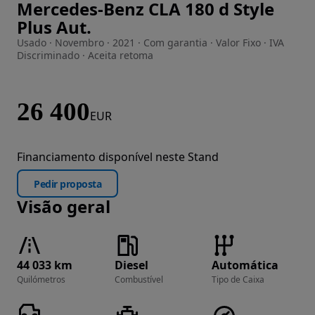
Mercedes-Benz CLA 180 d Style
Imagem 1 de 12
Plus Aut.
Usado · Novembro · 2021 · Com garantia · Valor Fixo · IVA
Discriminado · Aceita retoma
26 400
EUR
Financiamento disponível neste Stand
Pedir proposta
Visão geral
44 033 km
Diesel
Automática
Quilómetros
Combustível
Tipo de Caixa