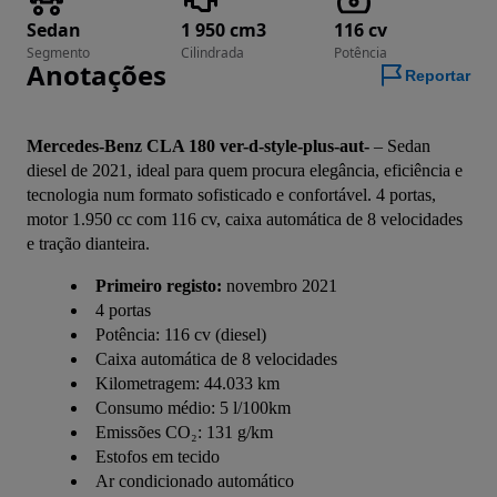
Sedan
1 950 cm3
116 cv
Segmento
Cilindrada
Potência
Anotações
Reportar
Mercedes-Benz CLA 180 ver-d-style-plus-aut-
 – Sedan 
diesel de 2021, ideal para quem procura elegância, eficiência e 
tecnologia num formato sofisticado e confortável. 4 portas, 
motor 1.950 cc com 116 cv, caixa automática de 8 velocidades 
e tração dianteira.
Primeiro registo:
novembro 2021
4 portas
Potência: 116 cv (diesel)
Caixa automática de 8 velocidades
Kilometragem: 44.033 km
Consumo médio: 5 l/100km
Emissões CO₂: 131 g/km
Estofos em tecido
Ar condicionado automático