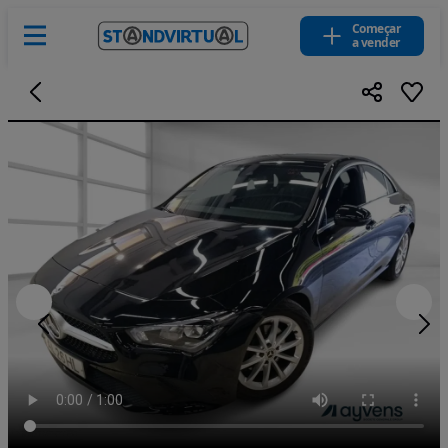
Começar
a vender