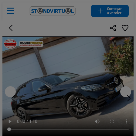
Começar
a vender