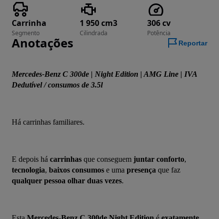
Carrinha
1 950 cm3
306 cv
Segmento
Cilindrada
Potência
Anotações
Reportar
Mercedes-Benz C 300de | Night Edition | AMG Line | IVA 
Dedutível / consumos de 3.5l
Há carrinhas familiares.
E depois há 
carrinhas
 que conseguem 
juntar conforto
, 
tecnologia
, 
baixos consumos
 e uma 
presença
 que faz 
qualquer pessoa olhar duas vezes
.
Esta 
Mercedes-Benz C 300de
Night Edition
 é 
exatamente 