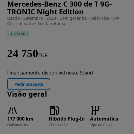
Mercedes-Benz C 300 de T 9G-
Imagem 1 de 43
TRONIC Night Edition
Usado · Setembro · 2020 · Com garantia · Valor Fixo · IVA
Discriminado · Aceita retoma
-
1 200 EUR
24 750
EUR
Financiamento disponível neste Stand
Pedir proposta
Visão geral
177 000 km
Híbrido Plug-In
Automática
Quilómetros
Combustível
Tipo de Caixa