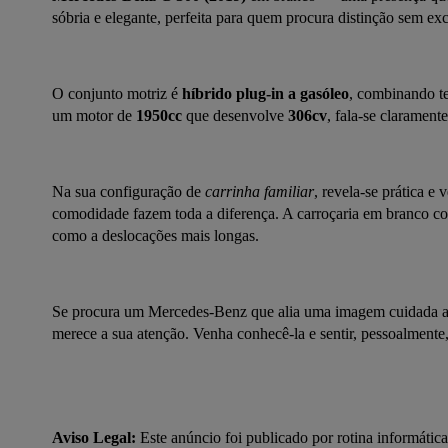
sóbria e elegante, perfeita para quem procura distinção sem ex
O conjunto motriz é 
híbrido plug-in a gasóleo
, combinando te
um motor de 
1950cc
 que desenvolve 
306cv
, fala-se claramen
Na sua configuração de 
carrinha familiar
, revela-se prática e 
comodidade fazem toda a diferença. A carroçaria em branco con
como a deslocações mais longas.
Se procura um Mercedes-Benz que alia uma imagem cuidada a um
merece a sua atenção. Venha conhecê-la e sentir, pessoalmente, o
Aviso Legal:
 Este anúncio foi publicado por rotina informática