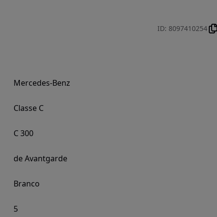
ID
:
8097410254
Mercedes-Benz
Classe C
C 300
de Avantgarde
Branco
5