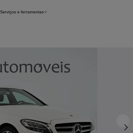
Serviços e ferramentas
Financiamento
Avaliar o meu carro
iamento
Serviço de check-up
Histórico do veículo
Notícias e artigos