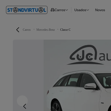
O nº 1
Carros
Usados
Novos
em
Carros
Carros
Comerciais
Todos os carros
Motos
Carros elétricos
Barcos
Carros com financ
Autocaravanas
Novos
Carros
Mercedes-Benz
Classe C
Pesados