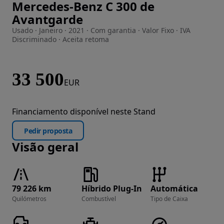
Mercedes-Benz C 300 de
Imagem 1 de 31
Avantgarde
Usado · Janeiro · 2021 · Com garantia · Valor Fixo · IVA
Discriminado · Aceita retoma
33 500
EUR
Financiamento disponível neste Stand
Pedir proposta
Visão geral
79 226 km
Híbrido Plug-In
Automática
Quilómetros
Combustível
Tipo de Caixa