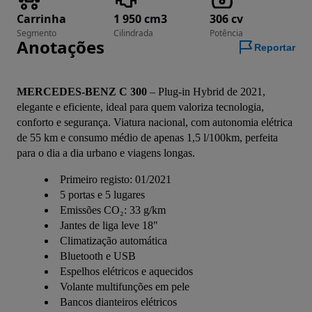
Carrinha
1 950 cm3
306 cv
Segmento
Cilindrada
Potência
Anotações
Reportar
MERCEDES-BENZ C 300
 – Plug-in Hybrid de 2021, 
elegante e eficiente, ideal para quem valoriza tecnologia, 
conforto e segurança. Viatura nacional, com autonomia elétrica 
de 55 km e consumo médio de apenas 1,5 l/100km, perfeita 
para o dia a dia urbano e viagens longas.
Primeiro registo: 01/2021
5 portas e 5 lugares
Emissões CO₂: 33 g/km
Jantes de liga leve 18"
Climatização automática
Bluetooth e USB
Espelhos elétricos e aquecidos
Volante multifunções em pele
Bancos dianteiros elétricos