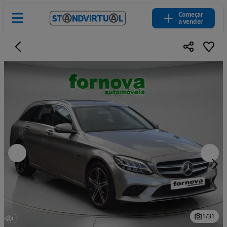
Começar
a vender
1
/
31