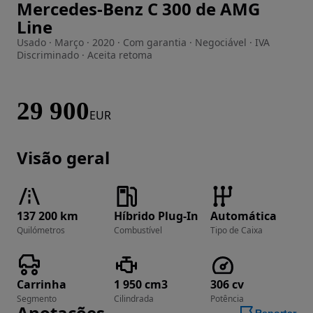
Mercedes-Benz C 300 de AMG
Imagem 1 de 33
Line
Usado · Março · 2020 · Com garantia · Negociável · IVA
Discriminado · Aceita retoma
29 900
EUR
Visão geral
137 200 km
Híbrido Plug-In
Automática
Quilómetros
Combustível
Tipo de Caixa
Carrinha
1 950 cm3
306 cv
Segmento
Cilindrada
Potência
Anotações