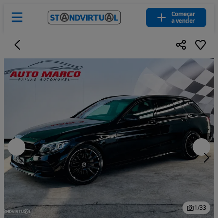
Começar
a vender
1
/
33