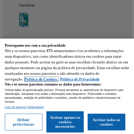
Carreiras
Preocupamo-nos com a sua privacidade
Nós e os nossos parceiros
375
armazenamos e/ou acedemos a informações
num dispositivo, tais como identificadores únicos em cookies para tratar
dados pessoais. Pode aceitar ou gerir as suas escolhas clicando abaixo ou em
qualquer momento na página da política de privacidade. Estas escolhas serão
Experimenta a aplicação
sinalizadas aos nossos parceiros e não afetarão os dados de
navegação.
Política de Cookies,
Política de Privacidade
Nós e os nossos parceiros tratamos os dados para fornecermos:
Utilizar dados de geolocalização precisos. Procurar ativamente as características do dispositivo para
identificação. Armazenar e/ou aceder a informações num dispositivo. Publicidade e conteúdos
personalizados, medição de publicidade e conteúdos, estudos de audiência e desenvolvimento de
serviços.
Lista de parceiros (fornecedores)
Mensagem
Aceitar apenas os
Definir
Aceitar todos os
cookies
preferências
cookies
Ligar
WhatsApp
necessários