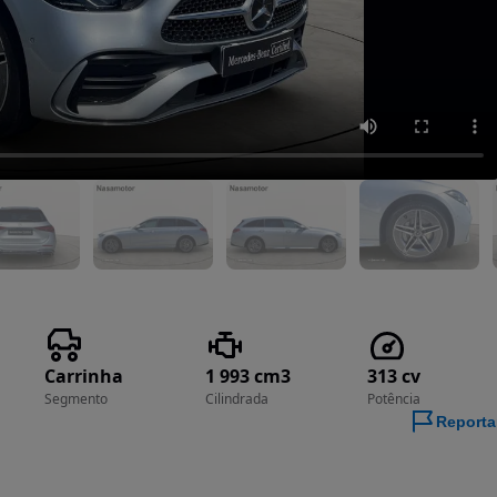
Carrinha
1 993 cm3
313 cv
Segmento
Cilindrada
Potência
Reporta