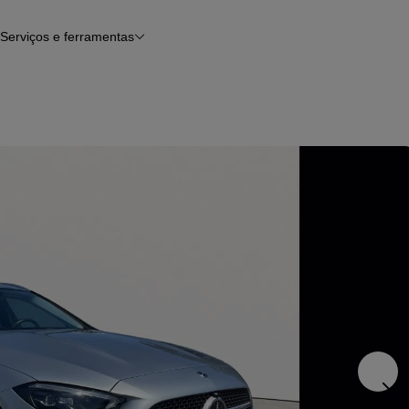
Serviços e ferramentas
Financiamento
Avaliar o meu carro
iamento
Serviço de check-up
Histórico do veículo
Notícias e artigos