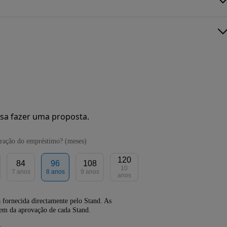
sa fazer uma proposta.
ração do empréstimo? (meses)
120
84
96
108
10
7 anos
8 anos
9 anos
anos
 fornecida directamente pelo Stand. As
dem da aprovação de cada Stand.