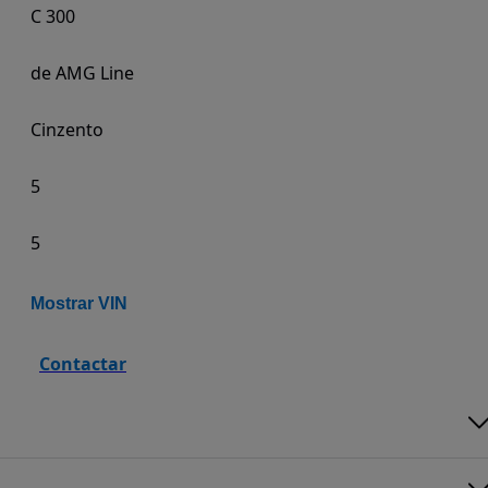
C 300
de AMG Line
Cinzento
5
5
Mostrar VIN
Contactar