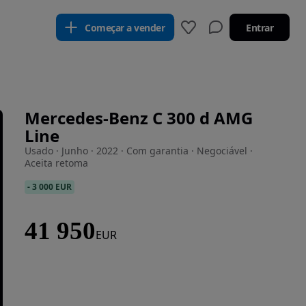
Começar a vender
Entrar
Mercedes-Benz C 300 d AMG
Line
Usado · Junho · 2022 · Com garantia · Negociável ·
Aceita retoma
-
3 000 EUR
41 950
EUR