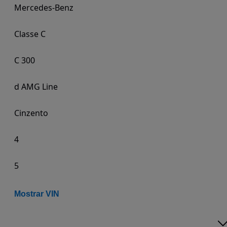
Mercedes-Benz
Classe C
C 300
d AMG Line
Cinzento
4
5
Mostrar VIN