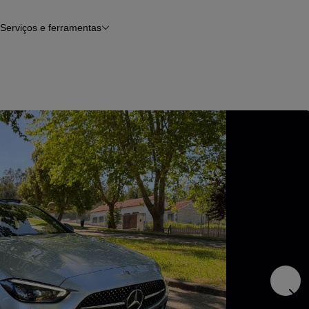
Serviços e ferramentas
Financiamento
Avaliar o meu carro
iamento
Serviço de check-up
Histórico do veículo
Notícias e artigos