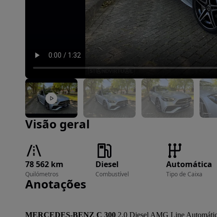
Imagem 1 de 42
Visão geral
78 562 km
Diesel
Automática
Quilómetros
Combustível
Tipo de Caixa
Anotações
MERCEDES-BENZ C 300
 2.0 Diesel AMG Line Automátic