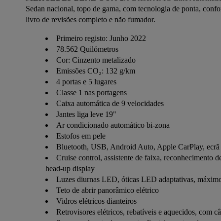
Sedan nacional, topo de gama, com tecnologia de ponta, confo
livro de revisões completo e não fumador.
Primeiro registo: Junho 2022
78.562 Quilómetros
Cor: Cinzento metalizado
Emissões CO₂: 132 g/km
4 portas e 5 lugares
Classe 1 nas portagens
Caixa automática de 9 velocidades
Jantes liga leve 19"
Ar condicionado automático bi-zona
Estofos em pele
Bluetooth, USB, Android Auto, Apple CarPlay, ecrã t
Cruise control, assistente de faixa, reconhecimento de
head-up display
Luzes diurnas LED, óticas LED adaptativas, máximos 
Teto de abrir panorâmico elétrico
Vidros elétricos dianteiros
Retrovisores elétricos, rebatíveis e aquecidos, com 