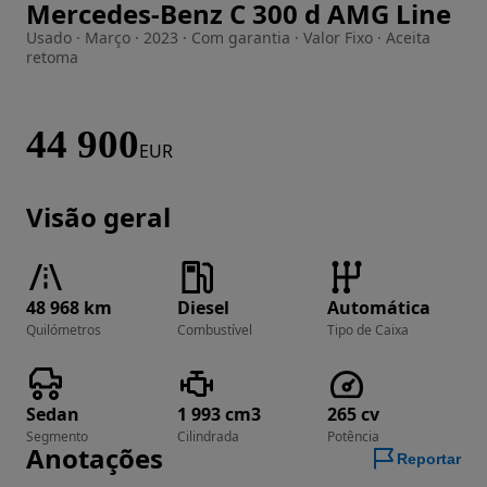
Mercedes-Benz C 300 d AMG Line
Imagem 1 de 26
Usado · Março · 2023 · Com garantia · Valor Fixo · Aceita
retoma
44 900
EUR
Visão geral
48 968 km
Diesel
Automática
Quilómetros
Combustível
Tipo de Caixa
Sedan
1 993 cm3
265 cv
Segmento
Cilindrada
Potência
Anotações
Reportar