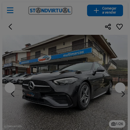
Começar
a vender
1
/
26